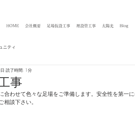
佐賀県知事許可(般-4)第11887号​
​大力工業株式会社
HOME
会社概要
足場仮設工事
埋設管工事
太陽光
Blog
ュニティ
6日
読了時間: 1分
工事
に合わせて色々な足場をご準備します。安全性を第一に
ご相談下さい。