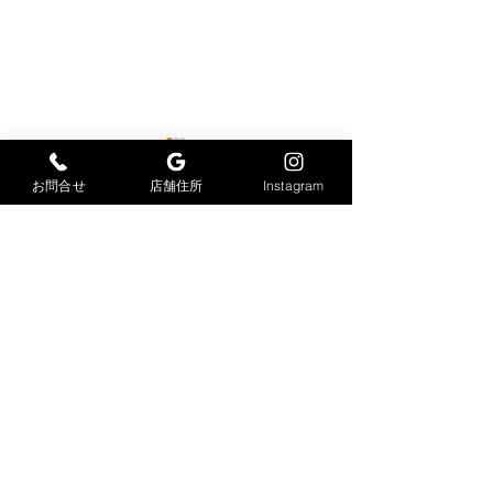
お問合せ
店舗住所
Instagram
コメント
感染症対策
足場仮設工事
コメントを追加…
大力工業株式会社
​〒847-0033
佐賀県唐津市久里2978-6