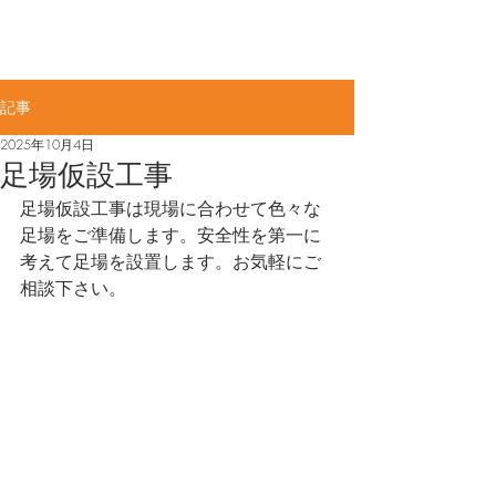
佐賀県知事許可(般-4)第11887号​
ME
​大力工業株式会社
NU
記事
2025年10月4日
足場仮設工事
足場仮設工事は現場に合わせて色々な
足場をご準備します。安全性を第一に
考えて足場を設置します。お気軽にご
相談下さい。