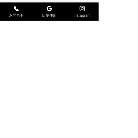
コメント
お問合せ
店舗住所
Instagram
感染症対策
足場仮設工事
コメントを追加…
大力工業株式会社
​〒847-0033
佐賀県唐津市久里2978-6
TEL
0955-88-9099
FAX
0955-88-9100
dairikikogyo@vc.people-i.ne.jp
© 2023 created by OFFICE はじめてWEB