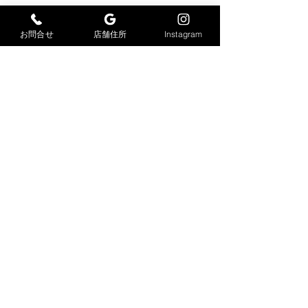
コメント
お問合せ
店舗住所
Instagram
感染症対策
足場仮設工事
コメントを追加…
大力工業株式会社
​〒847-0033
佐賀県唐津市久里2978-6
TEL
0955-88-9099
FAX
0955-88-9100
dairikikogyo@vc.people-i.ne.jp
© 2023 created by OFFICE はじめてWEB