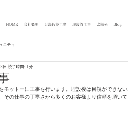
佐賀県知事許可(般-4)第11887号​
​大力工業株式会社
HOME
会社概要
足場仮設工事
埋設管工事
太陽光
Blog
ュニティ
18日
読了時間: 1分
事
をモットーに工事を行います。埋設後は目視ができない
、その仕事の丁寧さから多くのお客様より信頼を頂いて