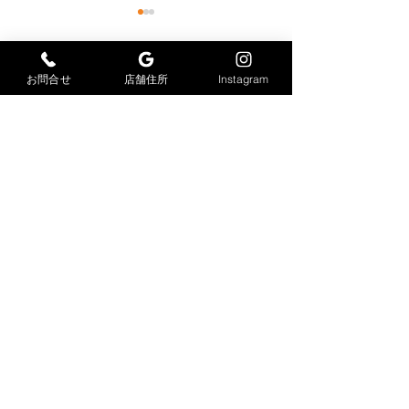
お問合せ
店舗住所
Instagram
コメント
感染症対策
コメントを追加…
今月もありがと
ました
大力工業株式会社
​〒847-0033
佐賀県唐津市久里2978-6
TEL
0955-88-9099
FAX
0955-88-9100
dairikikogyo@vc.people-i.ne.jp