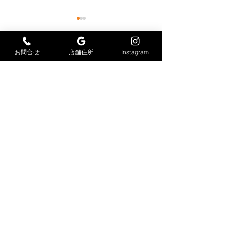
お問合せ
店舗住所
Instagram
コメント
感染症対策
コメントを追加…
今月もありがと
ました
大力工業株式会社
​〒847-0033
佐賀県唐津市久里2978-6
TEL
0955-88-9099
FAX
0955-88-9100
dairikikogyo@vc.people-i.ne.jp