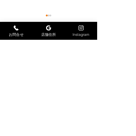
お問合せ
店舗住所
Instagram
コメント
感染症対策
足場仮設工事
コメントを追加…
大力工業株式会社
​〒847-0033
佐賀県唐津市久里2978-6
TEL
0955-88-9099
FAX
0955-88-9100
dairikikogyo@vc.people-i.ne.jp