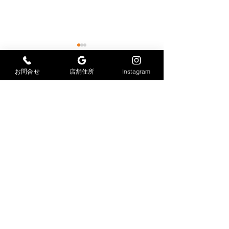
お問合せ
店舗住所
Instagram
コメント
感染症対策
足場仮設工事
コメントを追加…
大力工業株式会社
​〒847-0033
佐賀県唐津市久里2978-6
TEL
0955-88-9099
FAX
0955-88-9100