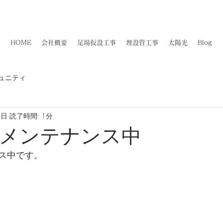
佐賀県知事許可(般-4)第11887号​
​大力工業株式会社
HOME
会社概要
足場仮設工事
埋設管工事
太陽光
Blog
ュニティ
8日
読了時間: 1分
メンテナンス中
ス中です。