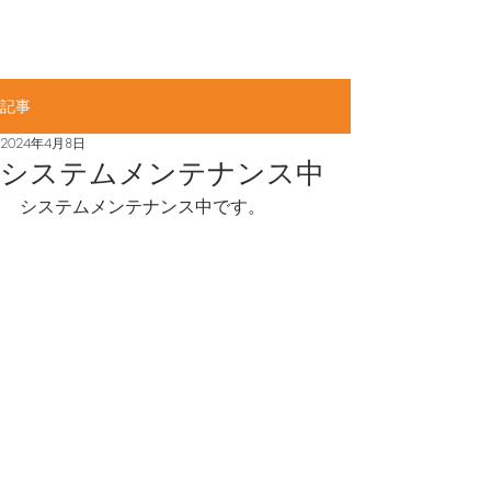
佐賀県知事許可(般-4)第11887号​
ME
​大力工業株式会社
NU
記事
2024年4月8日
システムメンテナンス中
システムメンテナンス中です。