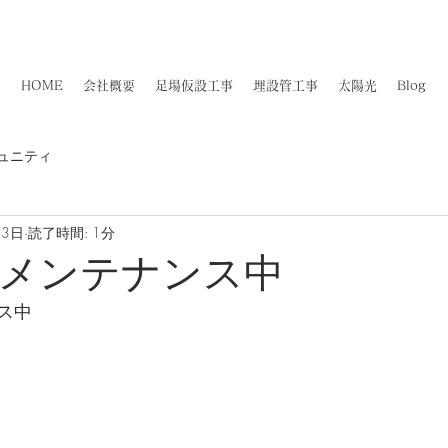
佐賀県知事許可(般-4)第11887号​
​大力工業株式会社
HOME
会社概要
足場仮設工事
埋設管工事
太陽光
Blog
ュニティ
13日
読了時間: 1分
メンテナンス中
ス中